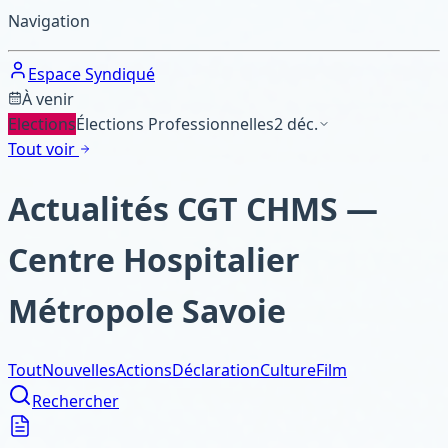
Navigation
Espace Syndiqué
À venir
Elections
Élections Professionnelles
2 déc.
Tout voir
Actualités CGT CHMS —
Centre Hospitalier
Métropole Savoie
Tout
Nouvelles
Actions
Déclaration
Culture
Film
Rechercher