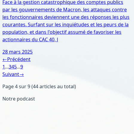
Face à la gestion catastrophique des comptes publics
par les gouvernements de Macron, les attaques contre
les fonctionnaires deviennent une des réponses les plus
courantes. Surfant sur les inquiétudes et les peurs de la
population, et dans l'objectif assumé de favoriser les
actionnaires du CAC 40, l
28 mars 2025
←
Précédent
1
...
3
4
5
...
9
Suivant
→
Page
4
sur
9
(
44
article
s
au total)
Notre podcast