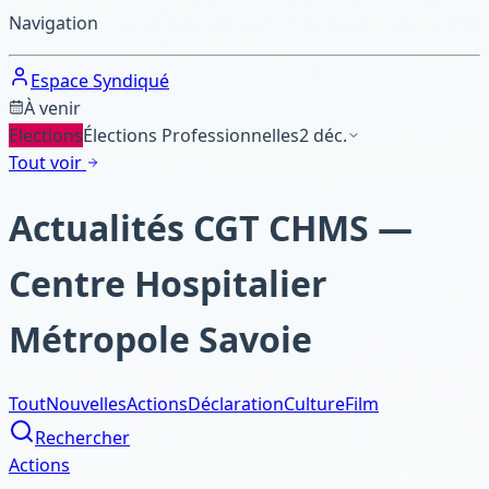
Navigation
Espace Syndiqué
À venir
Elections
Élections Professionnelles
2 déc.
Tout voir
Actualités CGT CHMS —
Centre Hospitalier
Métropole Savoie
Tout
Nouvelles
Actions
Déclaration
Culture
Film
Rechercher
Actions