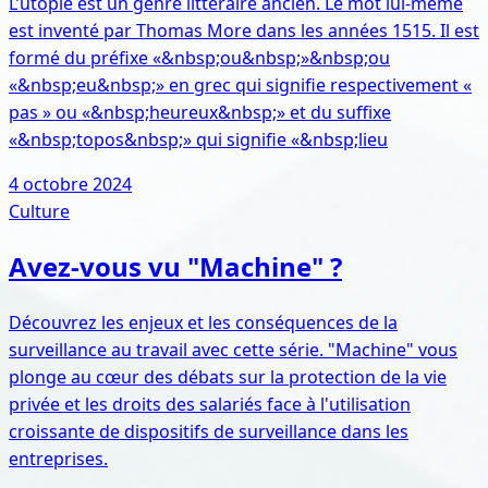
L’utopie est un genre littéraire ancien. Le mot lui-même
est inventé par Thomas More dans les années 1515. Il est
formé du préfixe «&nbsp;ou&nbsp;»&nbsp;ou
«&nbsp;eu&nbsp;» en grec qui signifie respectivement «
pas » ou «&nbsp;heureux&nbsp;» et du suffixe
«&nbsp;topos&nbsp;» qui signifie «&nbsp;lieu
4 octobre 2024
Culture
Avez-vous vu "Machine" ?
Découvrez les enjeux et les conséquences de la
surveillance au travail avec cette série. "Machine" vous
plonge au cœur des débats sur la protection de la vie
privée et les droits des salariés face à l'utilisation
croissante de dispositifs de surveillance dans les
entreprises.