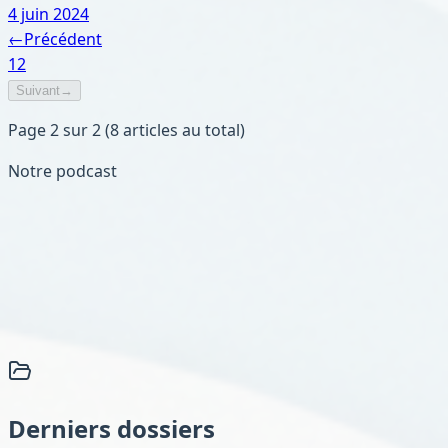
4 juin 2024
←
Précédent
1
2
Suivant
→
Page
2
sur
2
(
8
article
s
au total)
Notre podcast
Derniers dossiers