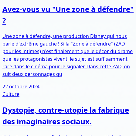
Avez-vous vu "Une zone à défendre"
?
Une zone à défendre, une production Disney qui nous
parle d'extrême gauche ! Si la "Zone à défendre" (ZAD
pour les intimes) n'est finalement que le décor du drame
que les protagonistes vivent, le sujet est suffisamment
rare dans le cinéma pour le signaler. Dans cette ZAD, on
suit deux personnages qu
22 octobre 2024
Culture
Dystopie, contre-utopie la fabrique
des imaginaires sociaux.